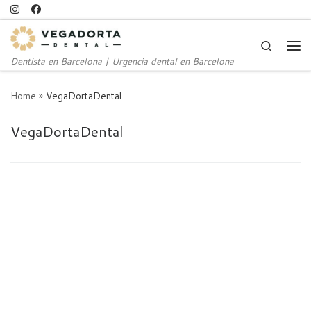
Skip to content
Search
Me
Dentista en Barcelona | Urgencia dental en Barcelona
Home
»
VegaDortaDental
VegaDortaDental