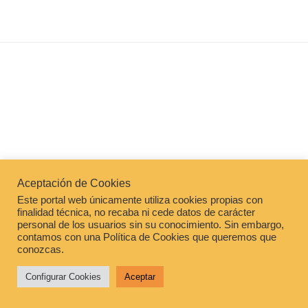
Aceptación de Cookies
Este portal web únicamente utiliza cookies propias con
finalidad técnica, no recaba ni cede datos de carácter
personal de los usuarios sin su conocimiento. Sin embargo,
© 2026
– All rights reserved
contamos con una Política de Cookies que queremos que
Powered by
WP
– Designed with the
Customizr theme
conozcas.
Configurar Cookies
Aceptar