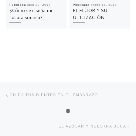
Publicada
julio 20, 2017
Publicada
enero 18, 2018
¿Cómo se diseña mi
EL FLÚOR Y SU
futura sonrisa?
UTILIZACIÓN
Navegación de entradas
Entrada anterior
CUIDA TUS DIENTES EN EL EMBARAZO
VOLVER A LA LISTA DE 
En
EL AZÚCAR Y NUESTRA BOCA