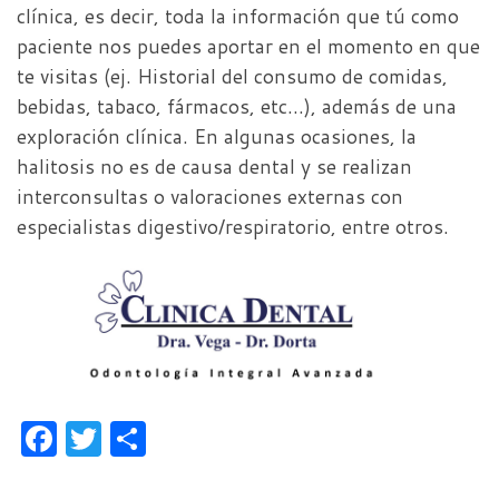
clínica, es decir, toda la información que tú como
paciente nos puedes aportar en el momento en que
te visitas (ej. Historial del consumo de comidas,
bebidas, tabaco, fármacos, etc…), además de una
exploración clínica. En algunas ocasiones, la
halitosis no es de causa dental y se realizan
interconsultas o valoraciones externas con
especialistas digestivo/respiratorio, entre otros.
F
T
C
a
w
o
c
i
m
e
t
p