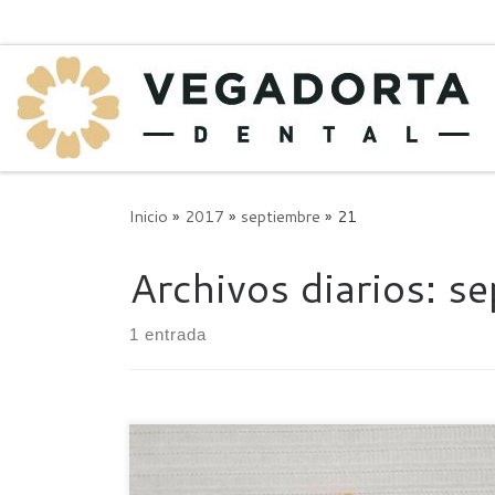
Saltar al contenido
Inicio
»
2017
»
septiembre
»
21
Archivos diarios:
se
1 entrada